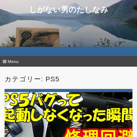
しがない男のたしなみ
Menu
コ
ン
カテゴリー:
PS5
テ
ン
ツ
へ
移
動