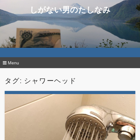
しがない男のたしなみ
Menu
コ
ン
タグ:
シャワーヘッド
テ
ン
ツ
へ
移
動