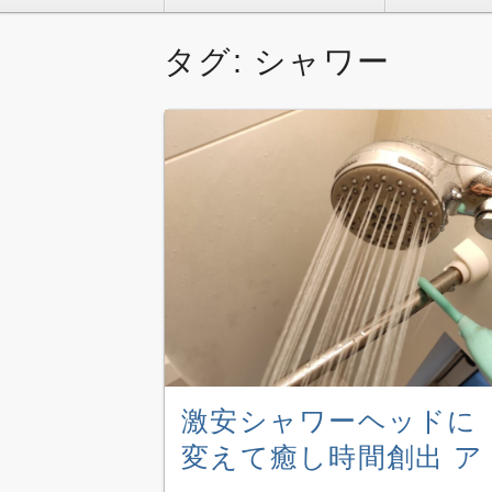
テ
ン
タグ:
シャワー
ツ
へ
移
動
激安シャワーヘッドに
変えて癒し時間創出 ア