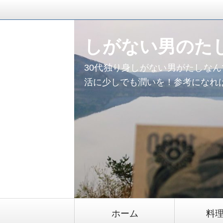
しがない男のた
30代独り身しがない男がたしな
活に少しでも潤いを！参考になれ
コ
ホーム
料
ン