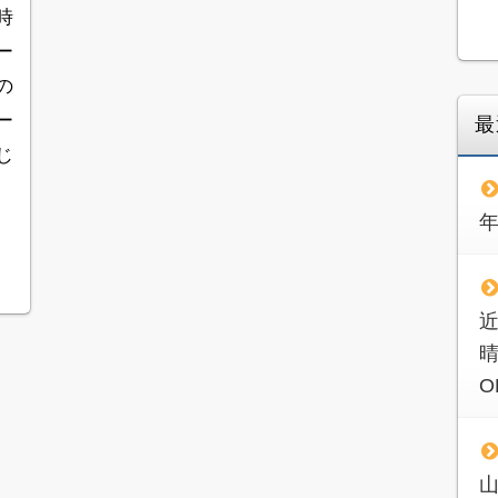
時
ー
の
ー
最
じ
O