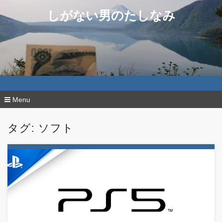
しがない男のたしなみ
Menu
コ
ン
タグ:
ソフト
テ
ン
ツ
へ
移
動