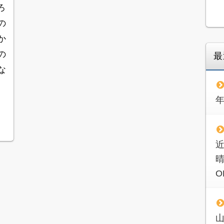
ろ
の
か
の
最
な
O