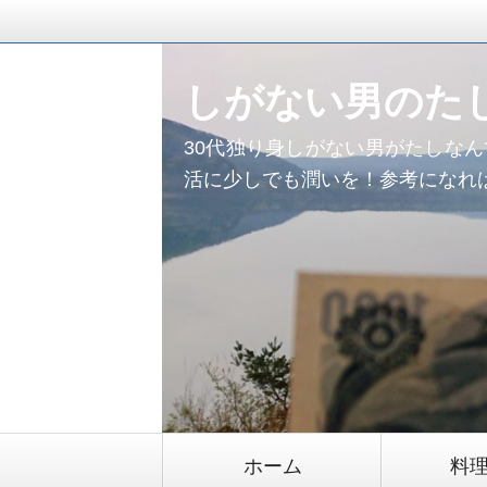
しがない男のた
30代独り身しがない男がたしな
活に少しでも潤いを！参考になれ
コ
ホーム
料
ン