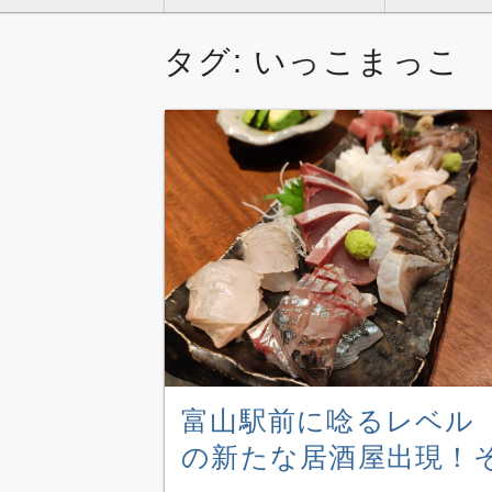
テ
ン
タグ:
いっこまっこ
ツ
へ
移
動
富山駅前に唸るレベル
の新たな居酒屋出現！