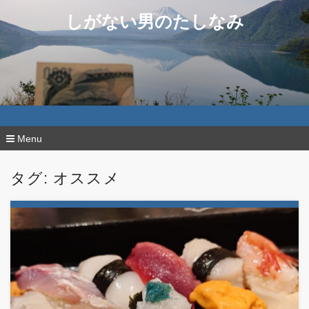
しがない男のたしなみ
Menu
コ
ン
タグ:
オススメ
テ
ン
ツ
へ
移
動